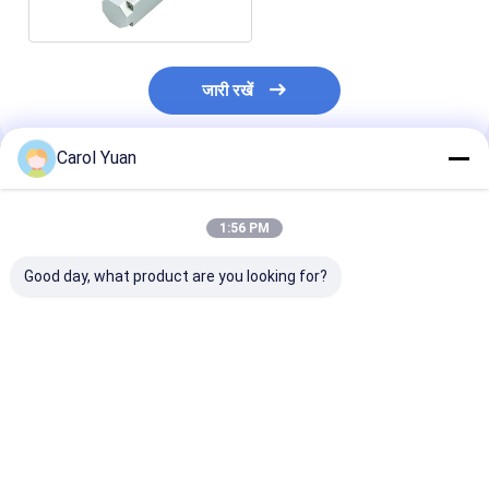
जारी रखें
Carol Yuan
अनुशंसित उत्पाद
1:56 PM
Good day, what product are you looking for?
NS-WY07 सीरीज RoHs
NS-WY02 श्रृंखला गति
NS-WY08G श्रृं
मोशन डिटेक्टर खींचें तार
डिटेक्टर विस्थापन सेंसर CE
चुंबकीय संकुचित लघु
विस्थापन आंदोलन का पता
विस्थापन सेंसर गति 
लगाने सेंसर
थर्मोस्टेट
सबसे अच्छी कीमत
सबसे अच्छी कीमत
सबसे अच्छी 