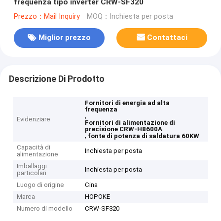
frequenza tipo inverter CRW-SF320
Prezzo：Mail Inquiry
MOQ：Inchiesta per posta
Miglior prezzo
Contattaci
Descrizione Di Prodotto
Fornitori di energia ad alta
frequenza
,
Evidenziare
Fornitori di alimentazione di
precisione CRW-H8600A
,
fonte di potenza di saldatura 60KW
Capacità di
Inchiesta per posta
alimentazione
Imballaggi
Inchiesta per posta
particolari
Luogo di origine
Cina
Marca
HOPOKE
Numero di modello
CRW-SF320