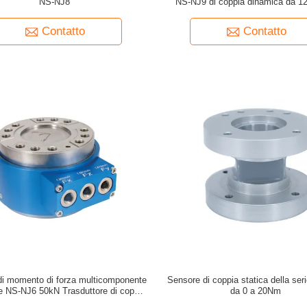
NS-NJ8
NS-NJ9 di coppia dinamica da 12
Contatto
Contatto
di momento di forza multicomponente
Sensore di coppia statica della se
ie NS-NJ6 50kN Trasduttore di coppia
da 0 a 20Nm
rotante in linea