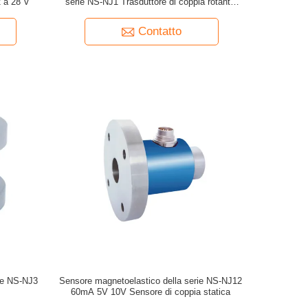
 a 28 V
serie NS-NJ1 Trasduttore di coppia rotante
IP65
Contatto
rie NS-NJ3
Sensore magnetoelastico della serie NS-NJ12
60mA 5V 10V Sensore di coppia statica