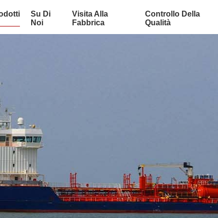
odotti
Su Di
Visita Alla
Controllo Della
Noi
Fabbrica
Qualità