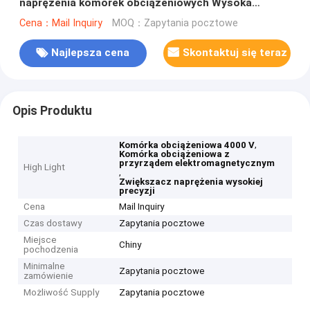
naprężenia komórek obciążeniowych Wysoka
precyzja
Cena：Mail Inquiry
MOQ：Zapytania pocztowe
Najlepsza cena
Skontaktuj się teraz
Opis Produktu
,
Komórka obciążeniowa 4000 V
Komórka obciążeniowa z
przyrządem elektromagnetycznym
High Light
,
Zwiększacz naprężenia wysokiej
precyzji
Cena
Mail Inquiry
Czas dostawy
Zapytania pocztowe
Miejsce
Chiny
pochodzenia
Minimalne
Zapytania pocztowe
zamówienie
Możliwość Supply
Zapytania pocztowe