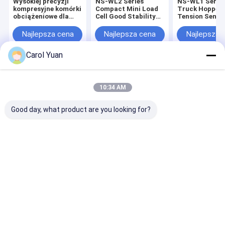
Wysokiej precyzji
NS-WL2 Series
NS-WL1 Serie
kompresyjne komórki
Compact Mini Load
Truck Hopper 
obciążeniowe dla
Cell Good Stability
Tension Senso
wag serii NS-TH4
Pull Pressure Sensor
Cell Load Cell
OEM
Pressure Sens
Najlepsza cena
Najlepsza cena
Najlepsza 
Carol Yuan
Dom
O nas
Desktop Site
Sitemap
Polityka prywatności
10:34 AM
Jakość
Głowy spawania i siłowniki
Fabryka w Chinach.Copyright ©
2026 Guangzhou Hopoke CNC Equipment Co., Ltd.. All Rights
Good day, what product are you looking for?
Reserved.
Do domu
Produkty
O nas