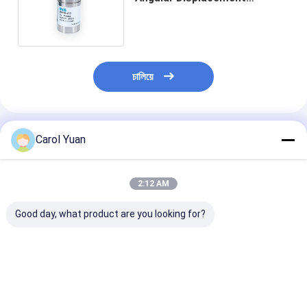
Transmitter Sensor ความแม่น
ยําของการขยับ
চালিয়ে
แนะนำผลิตภัณฑ์
Carol Yuan
2:12 AM
Good day, what product are you looking for?
NS-WY07 ซีรีส์ RoHs
รุ่น NS-WY02 เครื่อง
NS-WY08G ซีรี่ย
เครื่องตรวจจับการ
ตรวจจับการเคลื่อนไหว
Magnetostricti
เคลื่อนไหว
เครื่องตรวจจับการย้าย
แบบเล็ก Sensor
CE
ย้าย Sensor กา