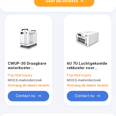
Geef uw vereiste
CWUP-30 Draagbare
6U 7U Luchtgekoelde
waterkoeler
rekkoeler voor
watergekoelde
waterkoeling RMUP-
Prijs:
Mail Inquiry
Prijs:
Mail Inquiry
industriële koeler
500 Montageerbaar
MOQ:
E-mailonderzoek
MOQ:
E-mailonderzoek
Modbus 485
19in rek met ± 0,1°C
Ontvang de meest recente Prijs
Ontvang de meest recente Prij
Contact nu
Contact nu