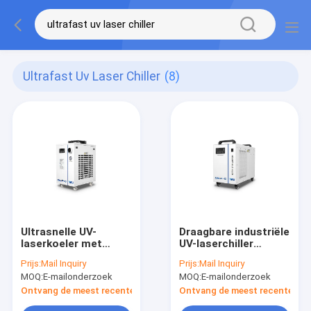
Ultrafast Uv Laser Chiller
(8)
Ultrasnelle UV-
Draagbare industriële
laserkoeler met
UV-laserchiller
laserproceskoelingssysteem
CWUP-10 voor
Prijs:
Mail Inquiry
Prijs:
Mail Inquiry
CWUP-40 ±0,1°C
ultrasnelle laser UV-
MOQ:
E-mailonderzoek
MOQ:
E-mailonderzoek
laser ±0,1°C
nauwkeurigheid
Ontvang de meest recente Prijs
Ontvang de meest recente Prij