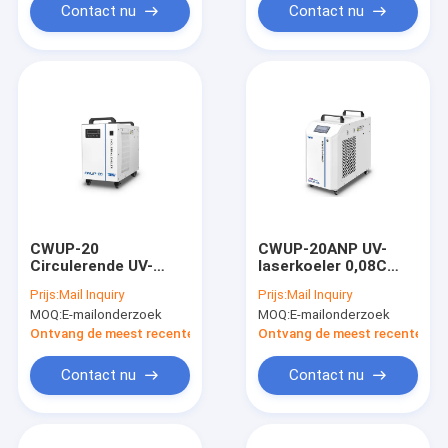
Contact nu
Contact nu
CWUP-20
CWUP-20ANP UV-
Circulerende UV-
laserkoeler 0,08C
laserkoeler
Precision Industrial
Prijs:
Mail Inquiry
Prijs:
Mail Inquiry
Circulerende
Water Chiller
MOQ:
E-mailonderzoek
MOQ:
E-mailonderzoek
waterkoeler ± 0,1°C
Machine voor
Stabiliteit RS485
Picosecond
Ontvang de meest recente Prijs
Ontvang de meest recente Prij
Communicatie
Contact nu
Contact nu