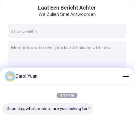
Laat Een Bericht Achter
We Zullen Snel Antwoorden
Carol Yuan
Doorgaan
9:17 PM
Thuis
Onze Categorieën
Good day, what product are you looking for?
Producten
Over ons