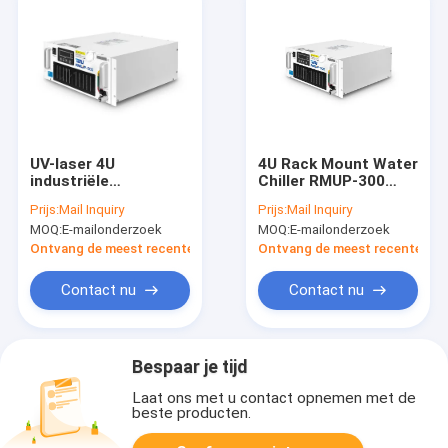
UV-laser 4U
4U Rack Mount Water
industriële
Chiller RMUP-300
koelsysteem Inline
Ultrafast Industrial
Prijs:
Mail Inquiry
Prijs:
Mail Inquiry
waterkoeler RMUP-
Chiller Machine
MOQ:
E-mailonderzoek
MOQ:
E-mailonderzoek
300
Ontvang de meest recente Prijs
Ontvang de meest recente Prij
Contact nu
Contact nu
Bespaar je tijd
Laat ons met u contact opnemen met de
beste producten.