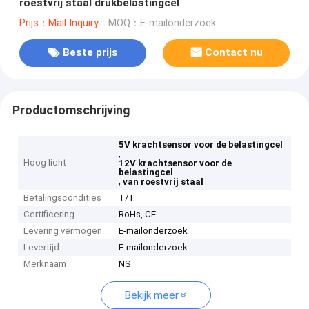
roestvrij staal drukbelastingcel
Prijs：Mail Inquiry
MOQ：E-mailonderzoek
Beste prijs
Contact nu
Productomschrijving
5V krachtsensor voor de belastingcel
,
Hoog licht
12V krachtsensor voor de
belastingcel
,
van roestvrij staal
Betalingscondities
T/T
Certificering
RoHs, CE
Levering vermogen
E-mailonderzoek
Levertijd
E-mailonderzoek
Merknaam
NS
Bekijk meer