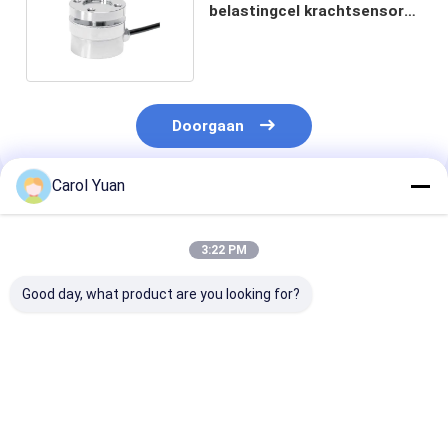
belastingcel krachtsensor
roestvrij staal
drukbelastingcel
Doorgaan
Carol Yuan
Geadviseerde Producten
3:22 PM
Good day, what product are you looking for?
NS-TH4-serie
NS-WL2-serie
NS-WL1-serie
Hoogprecisiecompressiebelastingcellen
Compact Mini Load
Hopper Scales
voor weegschaal
Cell Good Stability
Spanningssen