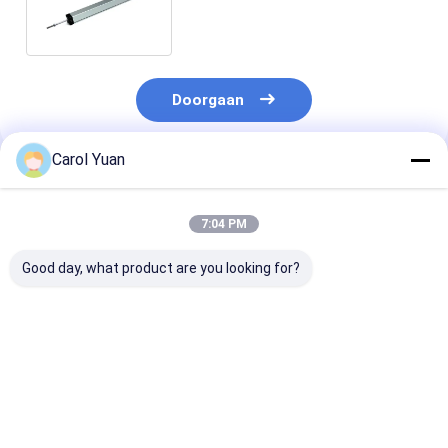
Verplaatsingsmetingssensoren
Doorgaan
Carol Yuan
Geadviseerde Producten
7:04 PM
Good day, what product are you looking for?
NS-WY07 Series
NS-WY02-serie
NS-WY08G-ser
RoHs
Bewegingsdetector
Magnetostrict
Bewegingsdetector
Verplaatsingssensor
miniatuurverp
Trekdraad
CE
Bewegingssen
Verplaatsing
Thermostaat