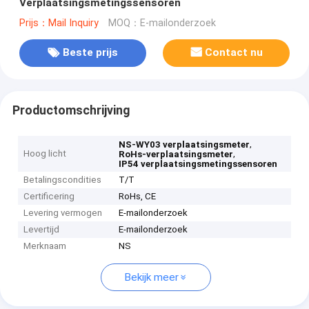
Verplaatsingsmetingssensoren
Prijs：Mail Inquiry
MOQ：E-mailonderzoek
Beste prijs
Contact nu
Productomschrijving
,
NS-WY03 verplaatsingsmeter
Hoog licht
,
RoHs-verplaatsingsmeter
IP54 verplaatsingsmetingssensoren
Betalingscondities
T/T
Certificering
RoHs, CE
Levering vermogen
E-mailonderzoek
Levertijd
E-mailonderzoek
Merknaam
NS
Bekijk meer