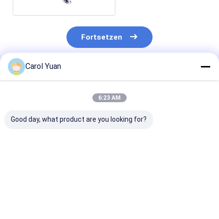
Fortsetzen
Carol Yuan
Empfohlene Produkte
6:23 AM
Good day, what product are you looking for?
NS-4-Reihe Kleines
Drucksensor mit
Differentialdr
Dünnschienendrucksensor
doppelter
der NS-PD5-Se
Luftkompressor
Redundanz der NS-
für Industriez
Druckschalter
P30-Serie
Bestpreis
Bestpreis
Bestprei