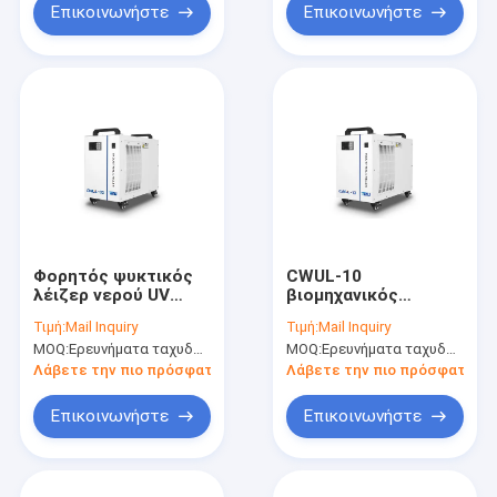
Επικοινωνήστε
Επικοινωνήστε
Φορητός ψυκτικός
CWUL-10
λέιζερ νερού UV
βιομηχανικός
CWUL-05 για μηχανή
ψυκτικός
Τιμή:
Mail Inquiry
Τιμή:
Mail Inquiry
σήμανσης λέιζερ UV
μηχανισμός
MOQ:
Ερευνήματα ταχυδρομείου
MOQ:
Ερευνήματα ταχυδρομείου
3W - 5W
διάσπασης
θερμότητας 15W
Λάβετε την πιο πρόσφατη τιμή
Λάβετε την πιο πρόσφατη τι
ψυκτικός
μηχανισμός UV laser
Επικοινωνήστε
Επικοινωνήστε
marking