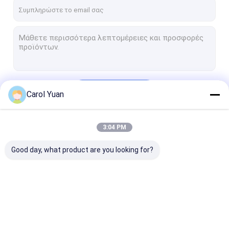
Επισκεψή εργοστασίου
Έλεγχος ποιότητας
Επικοινωνήστε μαζί μας
Ζητήστε μια προσφορά
Να συνεχίσει
Carol Yuan
Κύρια συγκόλλησης και ενεργοποιητές
3:04 PM
Οι Κατηγορίες Μας
Πηγή ενέργειας συγκόλλησης
Good day, what product are you looking for?
Χειροκροτητήρας λέιζερ ινών
Χλινωτής λέιζερ UV
Τυπικά μοντέλα βιομηχανικών ψυκτικών
Κύρια συγκόλλησης
Πηγή ενέργειας
Χειροκροτητή