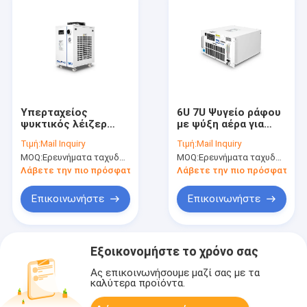
Υπερταχείος
6U 7U Ψυγείο ράφου
ψυκτικός λέιζερ
με ψύξη αέρα για
ακτινοβολίας UV,
ψύξη νερού RMUP-
Τιμή:
Mail Inquiry
Τιμή:
Mail Inquiry
σύστημα ψύξης
500
MOQ:
Ερευνήματα ταχυδρομείου
MOQ:
Ερευνήματα ταχυδρομείου
διαδικασίας λέιζερ
CWUP-40 ± 0,1°C
Λάβετε την πιο πρόσφατη τιμή
Λάβετε την πιο πρόσφατη τι
Επικοινωνήστε
Επικοινωνήστε
Εξοικονομήστε το χρόνο σας
Ας επικοινωνήσουμε μαζί σας με τα
καλύτερα προϊόντα.