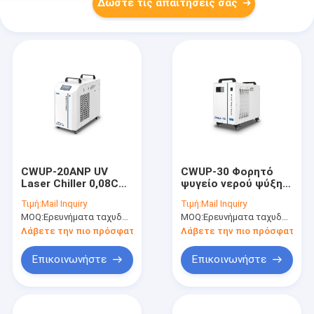
Δώστε τις απαιτήσεις σας
CWUP-20ANP UV
CWUP-30 Φορητό
Laser Chiller 0,08C
ψυγείο νερού ψύξης
Τεχνική μηχανή
νερού βιομηχανικό
Τιμή:
Mail Inquiry
Τιμή:
Mail Inquiry
ψύξης νερού
ψυγείο Modbus 485
MOQ:
Ερευνήματα ταχυδρομείου
MOQ:
Ερευνήματα ταχυδρομείου
ακριβείας για
πικοδευτερόλεπτο
Λάβετε την πιο πρόσφατη τιμή
Λάβετε την πιο πρόσφατη τι
Επικοινωνήστε
Επικοινωνήστε