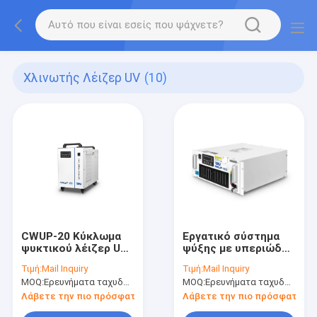
Χλινωτής Λέιζερ UV
(10)
CWUP-20 Κύκλωμα
Εργατικό σύστημα
ψυκτικού λέιζερ UV
ψύξης με υπεριώδες
Κύκλωμα ψυκτικού
λέιζερ 4U
Τιμή:
Mail Inquiry
Τιμή:
Mail Inquiry
νερού ± 0,1°C
Εσωτερικός ψύκτης
MOQ:
Ερευνήματα ταχυδρομείου
MOQ:
Ερευνήματα ταχυδρομείου
Σταθερότητα
νερού RMUP-300
Επικοινωνία RS485
Λάβετε την πιο πρόσφατη τιμή
Λάβετε την πιο πρόσφατη τι