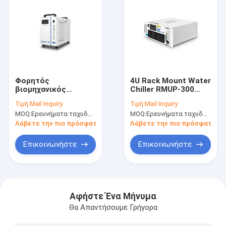
Φορητός
4U Rack Mount Water
βιομηχανικός
Chiller RMUP-300
ψυκτικός
Υπερταχεία
Τιμή:
Mail Inquiry
Τιμή:
Mail Inquiry
μηχανισμός
βιομηχανική ψυκτική
MOQ:
Ερευνήματα ταχυδρομείου
MOQ:
Ερευνήματα ταχυδρομείου
υπεριώδους
μηχανή
ακτινοβολίας CWUP-
Λάβετε την πιο πρόσφατη τιμή
Λάβετε την πιο πρόσφατη τι
10 για υπερταχείο
λέιζερ
Επικοινωνήστε
Επικοινωνήστε
Σπίτι
Προϊόντα
Αφήστε Ένα Μήνυμα
Θα Απαντήσουμε Γρήγορα
Σχετικά με εμάς