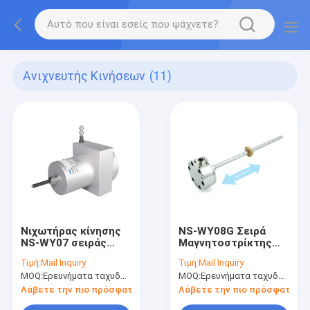
Ανιχνευτής Κινήσεων
(11)
Νιχωτήρας κίνησης
NS-WY08G Σειρά
NS-WY07 σειράς
Μαγνητοστρίκτης
RoHs Νιχωτήρας
Μικροσκοπικός
Τιμή:
Mail Inquiry
Τιμή:
Mail Inquiry
κίνησης
Αισθητήρας
MOQ:
Ερευνήματα ταχυδρομείου
MOQ:
Ερευνήματα ταχυδρομείου
μετατόπισης
Μετατόπισης
σύρματος
Αισθητήρα Κινήσεων
Λάβετε την πιο πρόσφατη τιμή
Λάβετε την πιο πρόσφατη τι
Θερμοστάτη