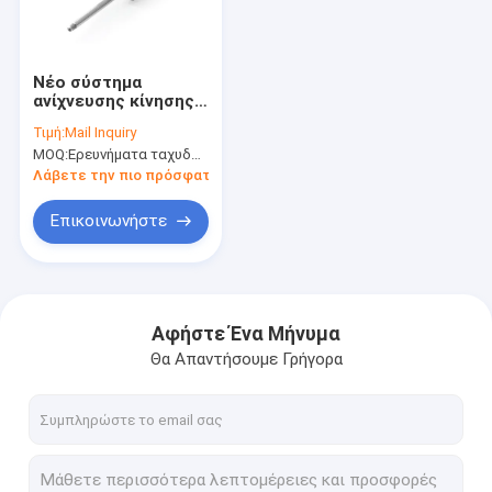
Επισκεψή εργοστασίου
Έλεγχος ποιότητας
Νέο σύστημα
ανίχνευσης κίνησης
Επικοινωνήστε μαζί μας
της σειράς NS-WY02
Τιμή:
Mail Inquiry
MOQ:
Ερευνήματα ταχυδρομείου
Ζητήστε μια προσφορά
Λάβετε την πιο πρόσφατη τιμή
Επικοινωνήστε
Κύρια συγκόλλησης και ενεργοποιητές
Πηγή ενέργειας συγκόλλησης
Αφήστε Ένα Μήνυμα
Θα Απαντήσουμε Γρήγορα
Χειροκροτητήρας λέιζερ ινών
Χλινωτής λέιζερ UV
Τυπικά μοντέλα βιομηχανικών ψυκτικών