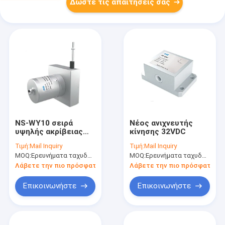
Δώστε τις απαιτήσεις σας
NS-WY10 σειρά
Νέος ανιχνευτής
υψηλής ακρίβειας
κίνησης 32VDC
ανιχνευτής κίνησης
Τιμή:
Mail Inquiry
Τιμή:
Mail Inquiry
αντίσταση σε
MOQ:
Ερευνήματα ταχυδρομείου
MOQ:
Ερευνήματα ταχυδρομείου
κρούσματα
αντίστασης σε
Λάβετε την πιο πρόσφατη τιμή
Λάβετε την πιο πρόσφατη τι
κρούσματα
ανίχνευση
Επικοινωνήστε
Επικοινωνήστε
μετατόπισης
καλωδίου έλξης
20mA