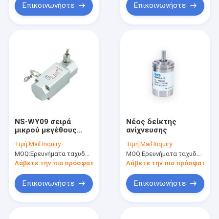
Επικοινωνήστε
Επικοινωνήστε
NS-WY09 σειρά
Νέος δείκτης
μικρού μεγέθους
ανίχνευσης
ανιχνευτής κίνησης
Τιμή:
Mail Inquiry
Τιμή:
Mail Inquiry
ανιχνευτής
MOQ:
Ερευνήματα ταχυδρομείου
MOQ:
Ερευνήματα ταχυδρομείου
μετατόπισης
σύρματος έλξης
Λάβετε την πιο πρόσφατη τιμή
Λάβετε την πιο πρόσφατη τι
Επικοινωνήστε
Επικοινωνήστε