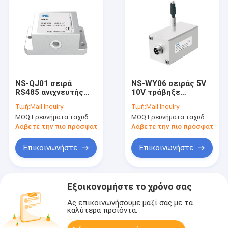
NS-QJ01 σειρά
NS-WY06 σειράς 5V
RS485 ανιχνευτής
10V τράβηξε
κίνησης μονοάξονας
καλώδιο γωνιακή
Τιμή:
Mail Inquiry
Τιμή:
Mail Inquiry
αισθητήρας κλίσης
μετατόπιση
MOQ:
Ερευνήματα ταχυδρομείου
MOQ:
Ερευνήματα ταχυδρομείου
αισθητήρα υψηλής
ακρίβειας
Λάβετε την πιο πρόσφατη τιμή
Λάβετε την πιο πρόσφατη τι
Επικοινωνήστε
Επικοινωνήστε
Εξοικονομήστε το χρόνο σας
Ας επικοινωνήσουμε μαζί σας με τα
καλύτερα προϊόντα.