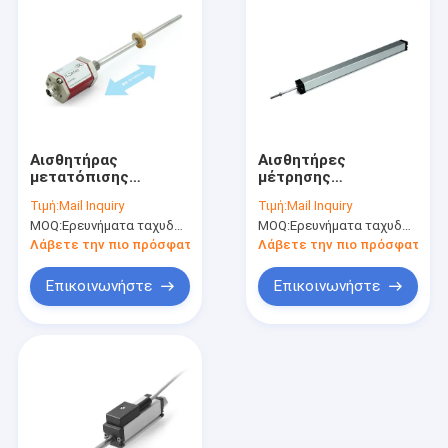
Αισθητήρας
Αισθητήρες
μετατόπισης
μέτρησης
μαγνητοστρίκτου
μετατόπισης
Τιμή:
Mail Inquiry
Τιμή:
Mail Inquiry
σειράς NS-WY08R
μετρητή
MOQ:
Ερευνήματα ταχυδρομείου
MOQ:
Ερευνήματα ταχυδρομείου
μετατόπισης σειράς
NS-WY03
Λάβετε την πιο πρόσφατη τιμή
Λάβετε την πιο πρόσφατη τι
Επικοινωνήστε
Επικοινωνήστε
Σπίτι
Προϊόντα
Σχετικά με εμάς