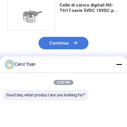
Celle di carico digitali NS-
TH17 serie 5VDC 10VDC per
trasmettitore di bilancia
Continua
Carol Yuan
Prodotti Raccomandati
2:53 PM
Good day, what product are you looking for?
Celle di carico di
NS-WL2 Serie
Sensore di ten