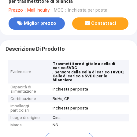
per trasmettitore di bilancia
Prezzo：Mail Inquiry
MOQ：Inchiesta per posta
Miglior prezzo
Contattaci
Descrizione Di Prodotto
Trasmettitore digitale a cella di
carico 5VDC
Evidenziare
,
,
Sensore della cella di carico 10VDC
Celle di carico a 5VDC per le
bilanciere
Capacità di
Inchiesta per posta
alimentazione
Certificazione
RoHs, CE
Imballaggi
Inchiesta per posta
particolari
Luogo di origine
Cina
Marca
NS