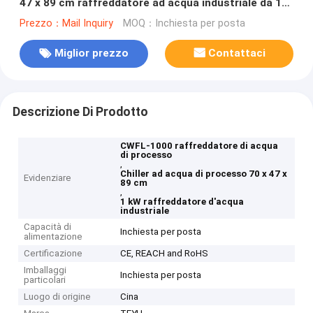
47 x 89 cm raffreddatore ad acqua industriale da 1
kW
Prezzo：Mail Inquiry
MOQ：Inchiesta per posta
Miglior prezzo
Contattaci
Descrizione Di Prodotto
CWFL-1000 raffreddatore di acqua
di processo
,
Chiller ad acqua di processo 70 x 47 x
Evidenziare
89 cm
,
1 kW raffreddatore d'acqua
industriale
Capacità di
Inchiesta per posta
alimentazione
Certificazione
CE, REACH and RoHS
Imballaggi
Inchiesta per posta
particolari
Luogo di origine
Cina