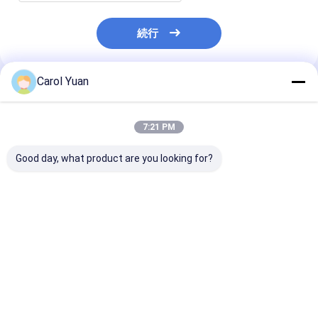
続行
Carol Yuan
推薦されたプロダクト
7:21 PM
Good day, what product are you looking for?
高強度モーター化サー
ハイフォース電動サー
対向電極構成 
ボ熱帯頭 ND-115
ボ溶接ヘッド ND-200
ター駆動サーボ
ッド ND-600
ベストプライス
ベストプライス
ベストプラ