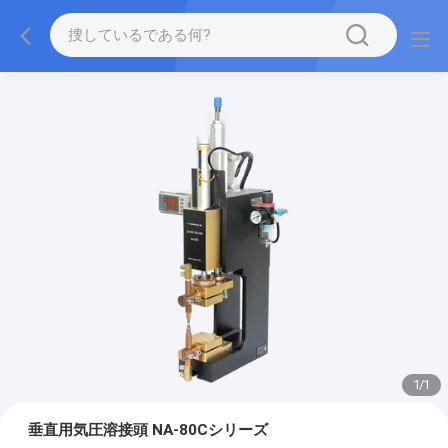
1
/
1
垂直用気圧溶接頭 NA-80Cシリーズ