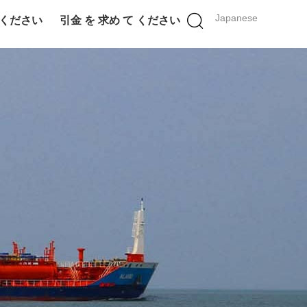
Japanese
 ください
引金 を 求め て ください