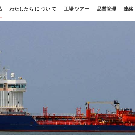
品
わたしたち に つい て
工場 ツアー
品質管理
連絡