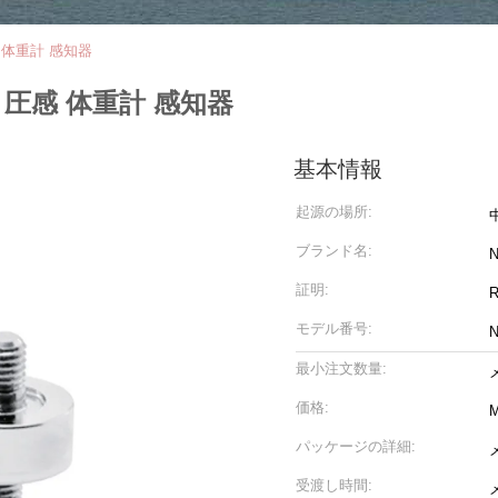
 体重計 感知器
 圧感 体重計 感知器
基本情報
起源の場所:
ブランド名:
証明:
R
モデル番号:
最小注文数量:
価格:
M
パッケージの詳細:
受渡し時間: