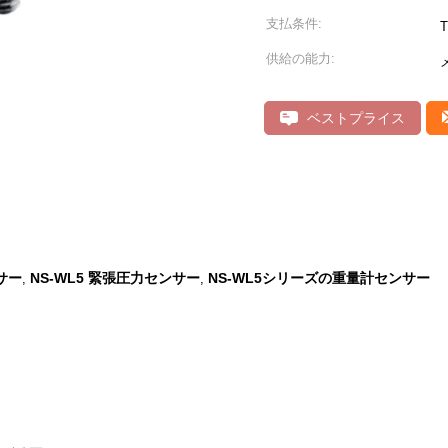
支払条件:
T
供給の能力:
ベストプライス
サー
NS-WL5 緊張圧力センサー
NS-WL5シリーズの重量計センサー
,
,