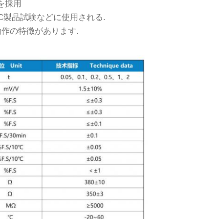
を採用
C製品試験などに使用される.
動作の特徴があります.