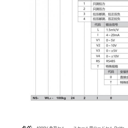
タグ:
4000V 負荷セル
,
スケール用ロードセル RoHs
,