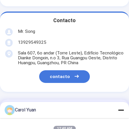
Contacto
Mr. Song
13929549325
Sala 607, 6o andar (Torre Leste), Edifício Tecnológico
Dianke Dongxin, n.o 3, Rua Guangpu Oeste, Distrito
Huangpu, Guangzhou, PR China
contacto
Obter O Melhor Preço Para
Carol Yuan
Sensor de temperatura de
12:40 AM