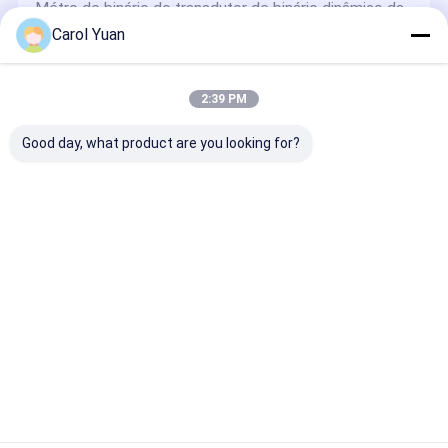
Métro de binário do transdutor de binário dinâmico da
Sensor de pressão
série NS-NJ9 de 12 V a 28 V
Carol Yuan
Sensor de torque estático de aço de liga NS-NJ1
detector de movimento
Transdutor de torque rotativo IP65
Sensor de Momento de Força Multicomponente da
2:39 PM
Pilha de carga
série NS-NJ6 50kN Transdutor de Torque Rotativo em
Linha
Good day, what product are you looking for?
sensor do torque
Sensor de temperatura
Sensor de temperatura
Sensor de temperatura de tipo simples da série NS-
T51 Medidor de temperatura IP65
Cabeças de solda e atuadores
A série NA-100C de cabeças de soldagem
pneumáticas verticais que incorporam o alinhamento
de eletrodos deslocados