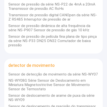
Sensor de pressão da série NS-P22 de 4mA a 20mA
Transmissor de pressão AC RoHs
Transmissor de pressão digital CANOpen da série NS-
Z RS485 Interruptor de pressão de ar
Sensor de pressão dinâmica de alta frequência da
série NS-P907 Sensor de pressão de gás 10 kHz
Sensor de pressão de película fina plana de tipo pinça
da série NS-P33 DN25 DN32 Comutador de baixa
pressão
detector de movimento
Sensor de detecção de movimento da série NS-WY07
Para casa
NS-WY08G Série Sensor de Deslocamento em
Miniatura Magnetostrictive Sensor de Movimento
Sensor de Termostato
Produtos
Sensor de deslocamento de arame de puxa da série
NS-WY09
Sobre nós
Sensor de deslocamento de precisão do transmissor