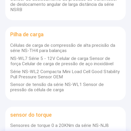
A Guangzhou Hopoke CNC Equipment Co., Ltd. é uma empresa
de deslocamento angular de larga distância da série
Visita à fábrica
de alta tecnologia dedicada à pesquisa, desenvolvimento,
NSRB
fabricação e vendas de fontes de alimentação de soldagem de
Controle de qualidade
resistência de precisão,Soldadores de ponto de precisãoTodos
os produtos de alimentação de soldagem de precisão da
empresa são desenvolvidos de forma independente e possuem
Contacte-nos
Pilha de carga
direitos de propriedade intelectual
independentes.Relativamente à precisão do controlo, qualidade
Solicite um orçamento
Células de carga de compressão de alta precisão da
de soldagem e estabilidade do produto, ultrapassa de longe as
série NS-TH4 para balanças
contrapartes nacionais e é totalmente comparável às marcas
importadas do estrangeiro.
NS-WL7 Série 5 - 12V Celular de carga Sensor de
força Celular de carga de pressão de aço inoxidável
Cabeças de solda e atuadores
Série NS-WL2 Compacta Mini Load Cell Good Stability
Pull Pressure Sensor OEM
Fonte de energia de soldagem
Sensor de tensão da série NS-WL1 Sensor de
pressão da célula de carga
Refrigerador a laser de fibra
Refrigerador a laser UV
sensor do torque
Modelos padrão dos refrigeradores industriais
Sensores de torque 0 a 20KNm da série NS-NJ8