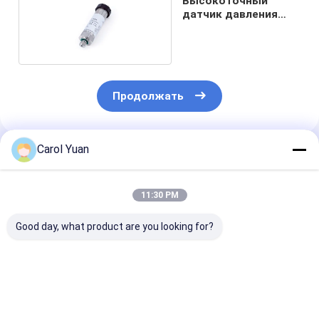
Высокоточный
датчик давления
серии NS-P-I
Продолжать
Carol Yuan
Порекомендованные Продукты
11:30 PM
Good day, what product are you looking for?
NS-4 серия Малый
Двойной датчик
датчик
тонкий рельс
давления серии NS-
отрицательно