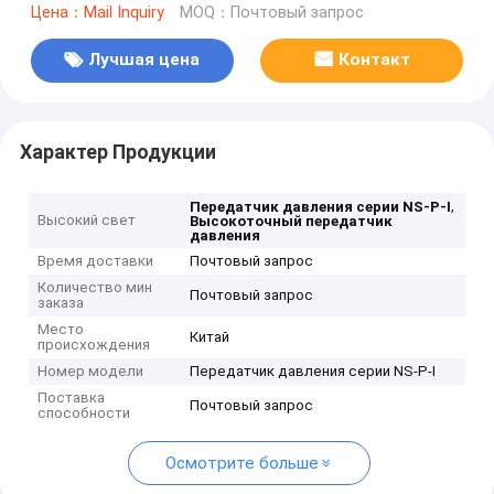
Цена：Mail Inquiry
MOQ：Почтовый запрос
Лучшая цена
Контакт
Характер Продукции
,
Передатчик давления серии NS-P-I
Высокий свет
Высокоточный передатчик
давления
Время доставки
Почтовый запрос
Количество мин
Почтовый запрос
заказа
Место
Китай
происхождения
Номер модели
Передатчик давления серии NS-P-I
Поставка
Почтовый запрос
способности
Осмотрите больше