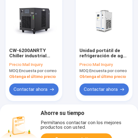
CW-6200ANRTY
Unidad portátil de
Chiller industrial
refrigeración de agua
compacto con
CW-6300 para
Precio:
Mail Inquiry
Precio:
Mail Inquiry
enfriamiento
equipos médicos y
MOQ:
Encuesta por correo
MOQ:
Encuesta por correo
constante y preciso
de laboratorio
para equipos de
Obtenga el último precio
Obtenga el último precio
laboratorio
Contactar ahora
Contactar ahora
Ahorre su tiempo
Permítanos contactar con los mejores
productos con usted.