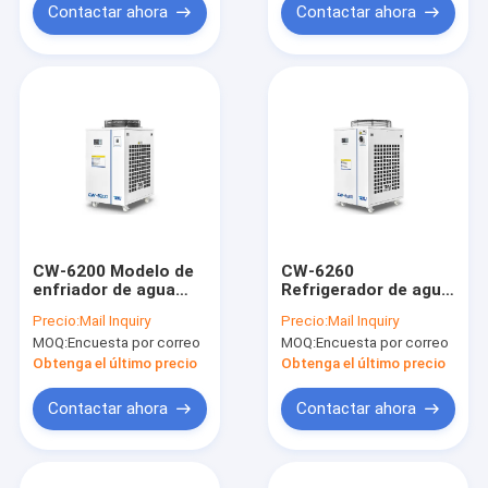
Contactar ahora
Contactar ahora
CW-6200 Modelo de
CW-6260
enfriador de agua
Refrigerador de agua
con enfriamiento por
de proceso industrial
Precio:
Mail Inquiry
Precio:
Mail Inquiry
aire industrial
9kW Sistema de agua
MOQ:
Encuesta por correo
MOQ:
Encuesta por correo
médico para análisis
refrigerada de
y laboratorio
refrigeración ± 0,5°C
Obtenga el último precio
Obtenga el último precio
Precisión
Contactar ahora
Contactar ahora