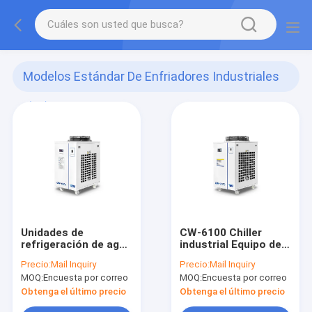
Modelos Estándar De Enfriadores Industriales
(13)
Unidades de
CW-6100 Chiller
refrigeración de agua
industrial Equipo de
industriales para
refrigeración
Precio:
Mail Inquiry
Precio:
Mail Inquiry
máquinas de flexión
industrial para
MOQ:
Encuesta por correo
MOQ:
Encuesta por correo
modelo 2400W
impresoras y
moldeadores de
Obtenga el último precio
Obtenga el último precio
plástico