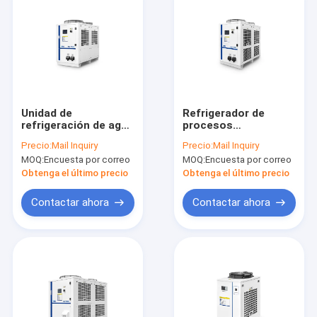
Unidad de
Refrigerador de
refrigeración de agua
procesos
de proceso industrial
industriales CW-7900
Precio:
Mail Inquiry
Precio:
Mail Inquiry
CW-7800 26000W
33kW Capacidad de
MOQ:
Encuesta por correo
MOQ:
Encuesta por correo
Gran capacidad de
refrigeración RS-485
refrigeración Alta
Función R-410a
Obtenga el último precio
Obtenga el último precio
eficiencia energética
Refrigerante
Contactar ahora
Contactar ahora
En casa
Productos
Sobre nosotros