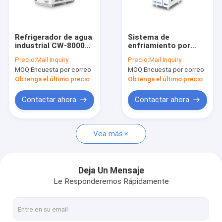
Recorrido por la fábrica
Control de calidad
Refrigerador de agua
Sistema de
industrial CW-8000
enfriamiento por
Contacta con nosotros
42kW Capacidad de
agua industrial CW-
Precio:
Mail Inquiry
Precio:
Mail Inquiry
refrigeración
6000 Capacidad de
MOQ:
Encuesta por correo
MOQ:
Encuesta por correo
50Hz/60Hz &
enfriamiento 3140W
Solicitar una cita
380V/415V/460V
Obtenga el último precio
Obtenga el último precio
Contactar ahora
Contactar ahora
Cabezas de soldadura y actuadores
Vea más
Fuente de energía de soldadura
Refrigerador con láser de fibra
Deja Un Mensaje
Le Responderemos Rápidamente
Refrigerador con láser UV
Modelos estándar de enfriadores industriales