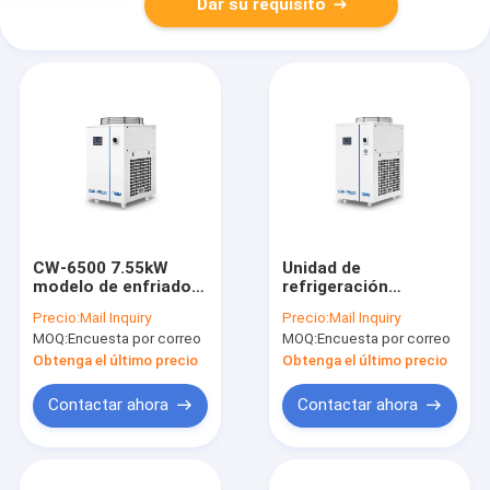
Dar su requisito
CW-6500 7.55kW
Unidad de
modelo de enfriador
refrigeración
refrigerador químico
industrial CW-7500
Precio:
Mail Inquiry
Precio:
Mail Inquiry
para la impresión
Unidad de
MOQ:
Encuesta por correo
MOQ:
Encuesta por correo
grabado limpieza de
refrigeración portátil
moho
de control de
Obtenga el último precio
Obtenga el último precio
temperatura
inteligente de
Contactar ahora
Contactar ahora
18000W