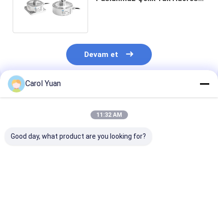
Otomatik Kontrol Sistemleri
Mekanik
Devam et
Carol Yuan
Önerilen Ürünler
11:32 AM
Good day, what product are you looking for?
NS-TH4 Serisi
NS-WL2 Serisi
NS-WL1 Serisi
Yüksek Hassasiyetli
Kompakt Mini Yük
Kamyon Hoppe
Sıkıştırma Yük
Hücresi İyi
Scale Gerginli
Hücreleri
Dayanıklılık Çek
Sensörü Yük H