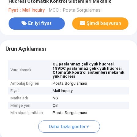
Hücresi Otomatik Kontrol Sistemleri Mekanik
Fiyat：Mail Inquiry
MOQ：Posta Sorgulaması
En iyi fiyat
Şimdi başvurun
Ürün Açıklaması
,
CE paslanmaz çelik yük hücresi
,
18VDC paslanmaz çelik yük hücresi
Vurgulamak
Otomatik kontrol sistemleri mekanik
yük hücresi
Ambalaj bilgileri
Posta Sorgulaması
Fiyat
Mail Inquiry
Marka adı
NS
Menşe yeri
Çin
Min sipariş miktarı
Posta Sorgulaması
Daha fazla göster