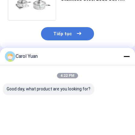
thống điều khiển tự động Cơ
khí
Tiếp tục
Carol Yuan
Sản Phẩm Khuyến Cáo
4:22 PM
Good day, what product are you looking for?
NS-TH4 Series High
NS-WL2 Series
NS-WL1 Serie
Precision
Compact Mini Load
Truck Hopper 
Compression Load
Cell Good Stability
Tension Senso
Cells cho cân
Pull Pressure Sensor
Cell Load Cell