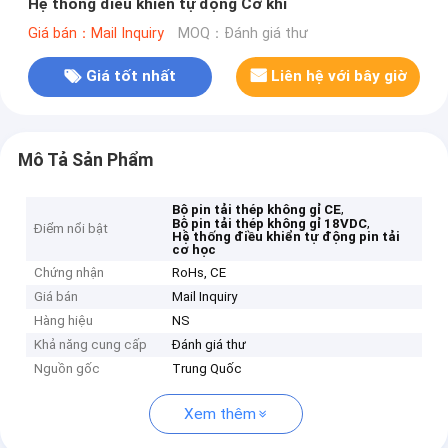
Hệ thống điều khiển tự động Cơ khí
Giá bán：Mail Inquiry
MOQ：Đánh giá thư
Giá tốt nhất
Liên hệ với bây giờ
Mô Tả Sản Phẩm
,
Bộ pin tải thép không gỉ CE
,
Bộ pin tải thép không gỉ 18VDC
Điểm nổi bật
Hệ thống điều khiển tự động pin tải
cơ học
Chứng nhận
RoHs, CE
Giá bán
Mail Inquiry
Hàng hiệu
NS
Khả năng cung cấp
Đánh giá thư
Nguồn gốc
Trung Quốc
Xem thêm