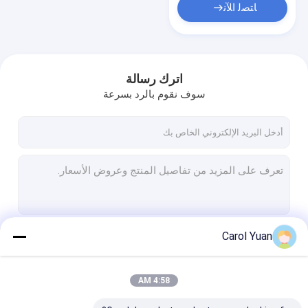
ﺎﺘﺼﻟ ﺍﻶﻧ
اترك رسالة
سوف نقوم بالرد بسرعة
Carol Yuan
استمر
4:58 AM
فئاتنا