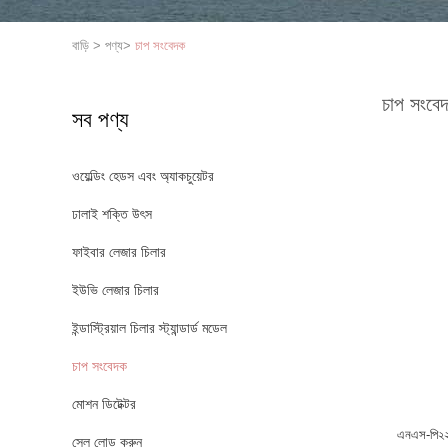
বাড়ি
>
পণ্য
>
চাপ সংবেদক
চাপ সংবে
সব পণ্য
ওয়েল্ডিং হেডস এবং অ্যাকচুয়েটর
ঢালাই শক্তি উৎস
ফাইবার লেজার চিলার
ইউভি লেজার চিলার
ইন্ডাস্ট্রিয়াল চিলার স্ট্যান্ডার্ড মডেল
চাপ সংবেদক
মোশন ডিটেক্টর
এনএস-পি২২
সেল লোড করুন