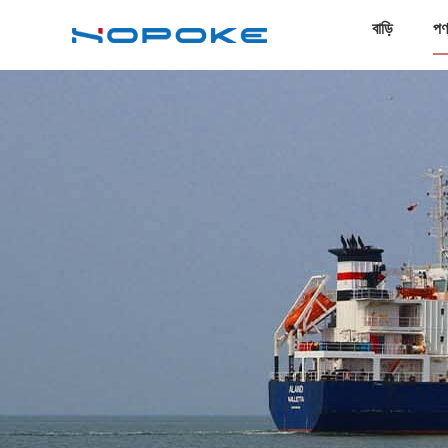
বাড়ি
পণ