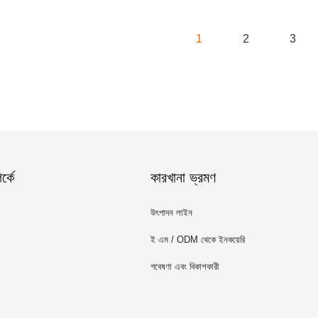
1
2
3
্কে
কারখানা ভ্রমণ
উৎপাদন লাইন
ই এম / ODM থেকে ইনকয়েরি
গবেষণা এবং বিকাশকারী