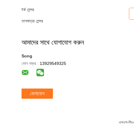
টর্ক সেন্সর
তাপমাত্রা সেন্সর
আমাদের সাথে যোগাযোগ করুন
Song
ফোন নম্বর :
13929549325
যোগাযোগ
এনএস-পি৩৩ স