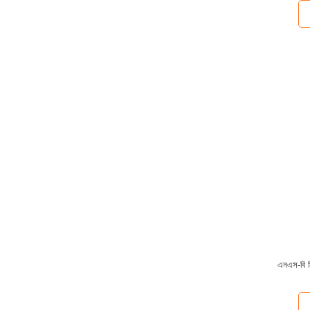
এনএস-বি সি