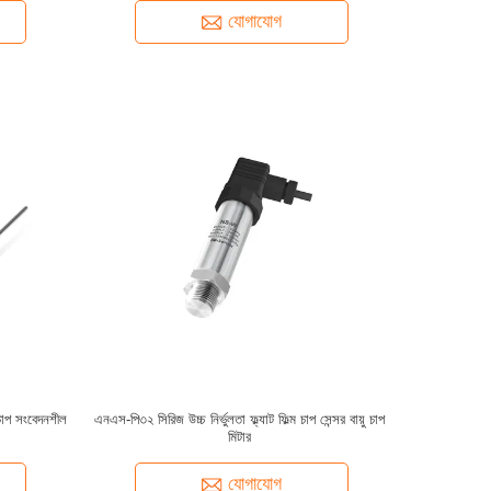
যোগাযোগ
 চাপ সংবেদনশীল
এনএস-পি৩২ সিরিজ উচ্চ নির্ভুলতা ফ্ল্যাট ফিল্ম চাপ সেন্সর বায়ু চাপ
মিটার
যোগাযোগ