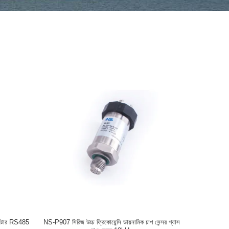
মিটার RS485
NS-P907 সিরিজ উচ্চ ফ্রিকোয়েন্সি ডায়নামিক চাপ সেন্সর গ্যাস