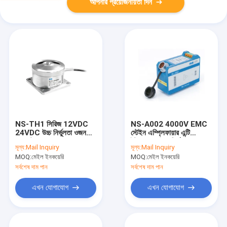
আপনার প্রয়োজনীয়তা দিন
NS-TH1 সিরিজ 12VDC
NS-A002 4000V EMC
24VDC উচ্চ নির্ভুলতা ওজন
স্টেইন এম্প্লিফায়ার এন্টি
জন্য টেনশন লোড সেল
ইন্টারফারেন্স উচ্চ নির্ভুলতা লোড
মূল্য:
Mail Inquiry
মূল্য:
Mail Inquiry
সেল এম্প্লিফায়ার
MOQ:
মেইল ইনকয়েরি
MOQ:
মেইল ইনকয়েরি
সর্বশেষ দাম পান
সর্বশেষ দাম পান
এখন যোগাযোগ
এখন যোগাযোগ