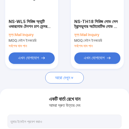
কারখানা পরিদর্শন
গুণমান নিয়ন্ত্রণ
NS-WL5 সিরিজ অ্যান্টি
NS-TH18 সিরিজ লোড সেল
ওভারলোড টেনশন চাপ সেন্সর
ট্রান্সডুসার অটোমোটিভ লোড সেল
আমাদের সাথে যোগাযোগ
ওজন স্কেল সেন্সর
ওজন সেন্সর
মূল্য:
Mail Inquiry
মূল্য:
Mail Inquiry
MOQ:
মেইল ইনকয়েরি
MOQ:
মেইল ইনকয়েরি
একটি উদ্ধৃতি অনুরোধ করুন
সর্বশেষ দাম পান
সর্বশেষ দাম পান
এখন যোগাযোগ
এখন যোগাযোগ
ওয়েল্ডিং হেডস এবং অ্যাকচুয়েটর
আরো দেখুন
ঢালাই শক্তি উৎস
ফাইবার লেজার চিলার
একটি বার্তা রেখে যান
আমরা দ্রুত উত্তর দেব
ইউভি লেজার চিলার
ইন্ডাস্ট্রিয়াল চিলার স্ট্যান্ডার্ড মডেল