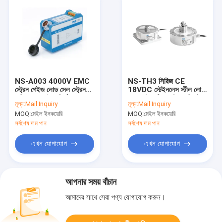
NS-A003 4000V EMC
NS-TH3 সিরিজ CE
স্ট্রেন গেইজ লোড সেল স্ট্রেন
18VDC স্টেইনলেস স্টীল লোড
এম্প্লিফায়ার উচ্চ নির্ভুলতা
সেল অটোমেটিক কন্ট্রোল সিস্টেম
মূল্য:
Mail Inquiry
মূল্য:
Mail Inquiry
যান্ত্রিক
MOQ:
মেইল ইনকয়েরি
MOQ:
মেইল ইনকয়েরি
সর্বশেষ দাম পান
সর্বশেষ দাম পান
এখন যোগাযোগ
এখন যোগাযোগ
আপনার সময় বাঁচান
আমাদের সাথে সেরা পণ্য যোগাযোগ করুন।