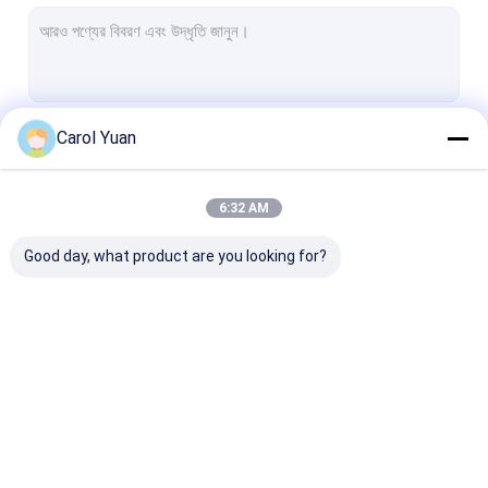
চাপ সংবেদক
মোশন ডিটেক্টর
সেল লোড করুন
Carol Yuan
চালিয়ে
টর্ক সেন্সর
তাপমাত্রা সেন্সর
6:32 AM
আমাদের বিভাগসমূহ
Good day, what product are you looking for?
ওয়েল্ডিং হেডস এবং অ্যাকচুয়েটর
ঢালাই শক্তি উৎস
ফাইবার লেজার চিলার