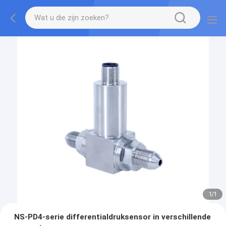
1
/
1
NS-PD4-serie differentialdruksensor in verschillende