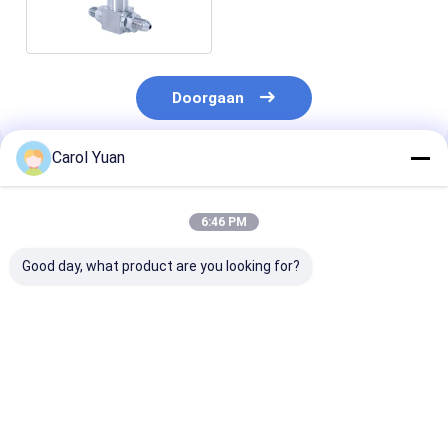
verschillende omgevingen
Doorgaan
Carol Yuan
Geadviseerde Producten
6:46 PM
Good day, what product are you looking for?
NS-4-serie Kleine
NS-P30-serie
De onderstaan
dunne
Dubbele redundantie
parameters zij
spoordruksensor
druksensor
toepassing op:
Luchtcompressor
Drukschakelaar