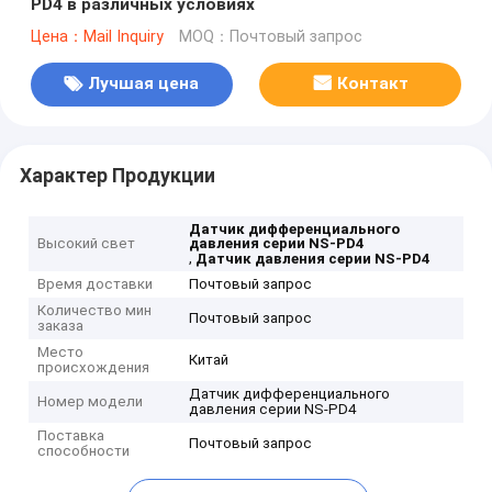
PD4 в различных условиях
Цена：Mail Inquiry
MOQ：Почтовый запрос
Лучшая цена
Контакт
Характер Продукции
Датчик дифференциального
Высокий свет
давления серии NS-PD4
,
Датчик давления серии NS-PD4
Время доставки
Почтовый запрос
Количество мин
Почтовый запрос
заказа
Место
Китай
происхождения
Датчик дифференциального
Номер модели
давления серии NS-PD4
Поставка
Почтовый запрос
способности