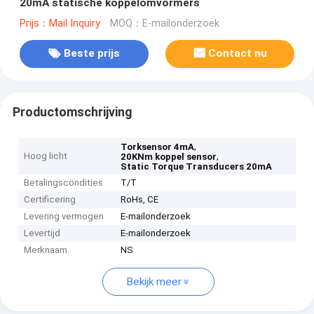
20mA statische koppelomvormers
Prijs：Mail Inquiry
MOQ：E-mailonderzoek
Beste prijs
Contact nu
Productomschrijving
,
Torksensor 4mA
Hoog licht
,
20KNm koppel sensor
Static Torque Transducers 20mA
Betalingscondities
T/T
Certificering
RoHs, CE
Levering vermogen
E-mailonderzoek
Levertijd
E-mailonderzoek
Merknaam
NS
Bekijk meer