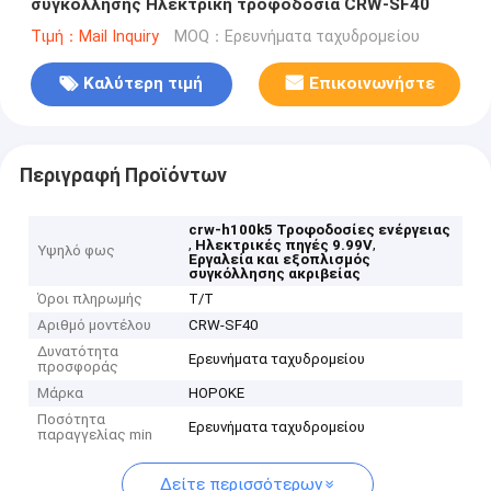
συγκόλλησης Ηλεκτρική τροφοδοσία CRW-SF40
Τιμή：Mail Inquiry
MOQ：Ερευνήματα ταχυδρομείου
Καλύτερη τιμή
Επικοινωνήστε
Περιγραφή Προϊόντων
crw-h100k5 Τροφοδοσίες ενέργειας
,
,
Ηλεκτρικές πηγές 9.99V
Υψηλό φως
Εργαλεία και εξοπλισμός
συγκόλλησης ακριβείας
Όροι πληρωμής
Τ/Τ
Αριθμό μοντέλου
CRW-SF40
Δυνατότητα
Ερευνήματα ταχυδρομείου
προσφοράς
Μάρκα
HOPOKE
Ποσότητα
Ερευνήματα ταχυδρομείου
παραγγελίας min
Δείτε περισσότερων