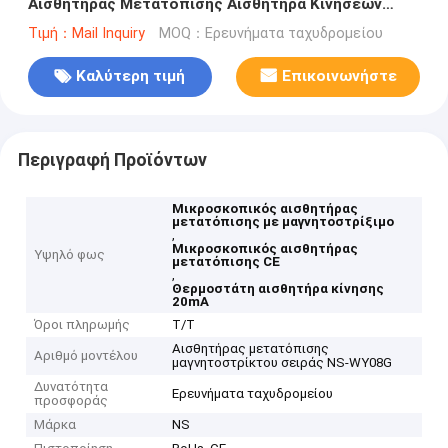
Αισθητήρας Μετατόπισης Αισθητήρα Κινήσεων
Θερμοστάτη
Τιμή：Mail Inquiry
MOQ：Ερευνήματα ταχυδρομείου
Καλύτερη τιμή
Επικοινωνήστε
Περιγραφή Προϊόντων
Μικροσκοπικός αισθητήρας
μετατόπισης με μαγνητοστρίξιμο
,
Μικροσκοπικός αισθητήρας
Υψηλό φως
μετατόπισης CE
,
Θερμοστάτη αισθητήρα κίνησης
20mA
Όροι πληρωμής
Τ/Τ
Αισθητήρας μετατόπισης
Αριθμό μοντέλου
μαγνητοστρίκτου σειράς NS-WY08G
Δυνατότητα
Ερευνήματα ταχυδρομείου
προσφοράς
Μάρκα
NS