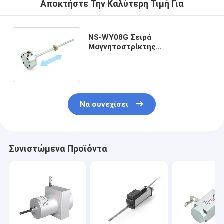
Αποκτήστε Την Καλύτερη Τιμή Για
NS-WY08G Σειρά
Μαγνητοστρίκτης
Μικροσκοπικός Αισθητήρας
Μετατόπισης Αισθητήρα
Κινήσεων Θερμοστάτη
Να συνεχίσει
Συνιστώμενα Προϊόντα