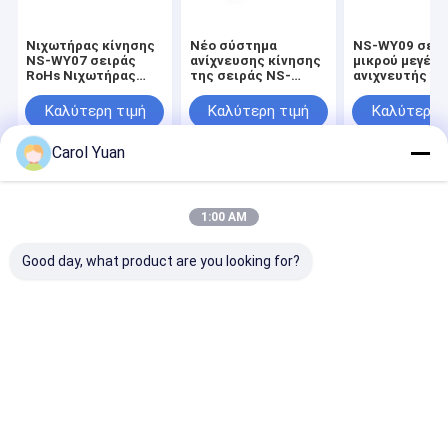
Νιχωτήρας κίνησης
Νέο σύστημα
NS-WY09 σειρ
NS-WY07 σειράς
ανίχνευσης κίνησης
μικρού μεγέθ
RoHs Νιχωτήρας
της σειράς NS-
ανιχνευτής κί
κίνησης
WY02
ανιχνευτής
μετατόπισης
μετατόπισης
Καλύτερη τιμή
Καλύτερη τιμή
Καλύτερη 
σύρματος
σύρματος έλξ
Carol Yuan
Αρχική Σελίδα
Περίπου εμείς
Desktop Site
Sitemap
Πολιτική μυστικότητας
1:00 AM
Ποιότητα
Κύρια συγκόλλησης και ενεργοποιητές
Κίνα
εργοστάσιο.Copyright © 2026 Guangzhou Hopoke CNC Equipment
Good day, what product are you looking for?
Co., Ltd.. All Rights Reserved.
Σπίτι
Προϊόντα
Σχετικά με εμάς