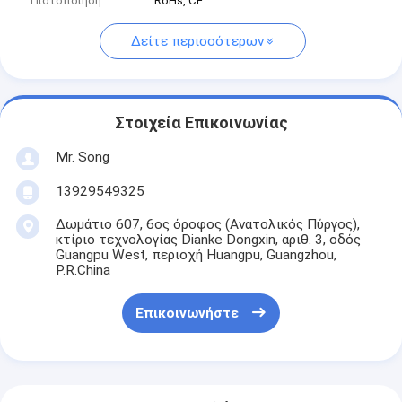
Πιστοποίηση
RoHs, CE
Δείτε περισσότερων
Στοιχεία Επικοινωνίας
Mr. Song
13929549325
Δωμάτιο 607, 6ος όροφος (Ανατολικός Πύργος),
κτίριο τεχνολογίας Dianke Dongxin, αριθ. 3, οδός
Guangpu West, περιοχή Huangpu, Guangzhou,
P.R.China
Επικοινωνήστε