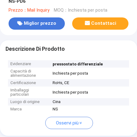
NS-PD6
Prezzo：Mail Inquiry
MOQ：Inchiesta per posta
Miglior prezzo
Contattaci
Descrizione Di Prodotto
Evidenziare
pressostato differenziale
Capacità di
Inchiesta per posta
alimentazione
Certificazione
RoHs, CE
Imballaggi
Inchiesta per posta
particolari
Luogo di origine
Cina
Marca
NS
Osservi più