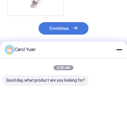
della serie NS-PD6
Continua
Carol Yuan
Prodotti Raccomandati
6:25 AM
Good day, what product are you looking for?
Sensore di pressione
Sensore di pressione
Sensore di pre
del treno sottile serie
a doppia ridondanza
negativa della 
NS-4 Compressore
della serie NS-P30
NS-K (grado di
d'aria Commutatore
vuoto)
di pressione