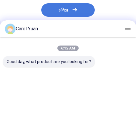
চালিয়ে
Carol Yuan
প্রস্তাবিত পণ্য
6:12 AM
Good day, what product are you looking for?
এনএস-৪ সিরিজ ছোট পাতলা
এনএস-পি৩০ সিরিজের ডাবল
NS-K সিরিজের নেতিব
রেল চাপ সেন্সর এয়ার কম্প্রেসার
রিডান্ডান্সি চাপ সেন্সর
সেন্সর (ভ্যাকুয়াম ডিগ্র
চাপ সুইচ
ভালো দাম
ভালো দাম
ভালো দাম