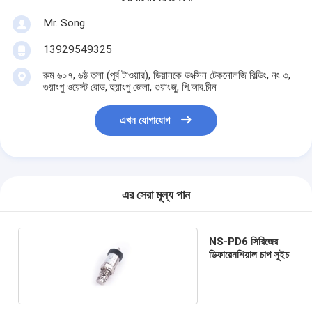
Mr. Song
13929549325
রুম ৬০৭, ৬ষ্ঠ তলা (পূর্ব টাওয়ার), ডিয়ানকে ডংক্সিন টেকনোলজি বিল্ডিং, নং ৩,
গুয়াংপু ওয়েস্ট রোড, হুয়াংপু জেলা, গুয়াংজু, পি.আর.চীন
এখন যোগাযোগ
এর সেরা মূল্য পান
NS-PD6 সিরিজের
ডিফারেনশিয়াল চাপ সুইচ