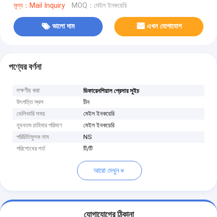
মূল্য：Mail Inquiry
MOQ：মেইল ইনকয়েরি
ভালো দাম
এখন যোগাযোগ
পণ্যের বর্ণনা
লক্ষণীয় করা
ডিফারেনশিয়াল প্রেসার সুইচ
উৎপত্তি স্থল
চীন
ডেলিভারি সময়
মেইল ইনকয়েরি
ন্যূনতম চাহিদার পরিমাণ
মেইল ইনকয়েরি
পরিচিতিমুলক নাম
NS
পরিশোধের শর্ত
টি/টি
আরো দেখুন
যোগাযোগের ঠিকানা