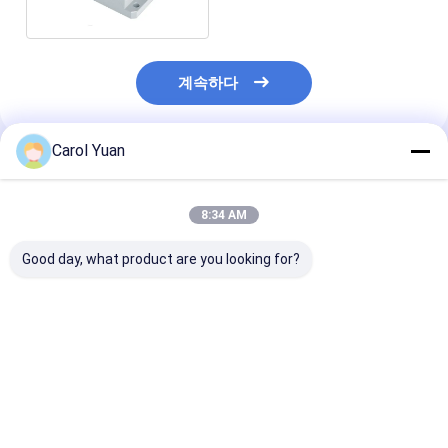
계속하다
Carol Yuan
추천된 제품
8:34 AM
Good day, what product are you looking for?
NS-WY07 시리즈
NS-WY02 시리즈 모션
NS-WY08G 시
RoHs 이동 감지기 당겨
디렉터 이동 센서 CE
석 경축 미니어처
줄 철자 이동 이동 감지
센서 운동 센서 
센서
최고의 가격
최고의 가격
최고의 