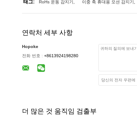
태그:
RoHs 운동 감지기
,
이중 축 휴대용 모션 감지기
,
연락처 세부 사항
Hopoke
전화 번호 :
+8613924198280
더 많은 것 움직임 검출부