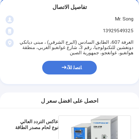
تفاصيل الاتصال
Mr. Song
13929549325
الغرفة 607، الطابق السادس (البرج الشرقي) ، مبنى ديانكي
دونغشين للتكنولوجيا، رقم 3، شارع غوانغبو الغربي، منطقة
هوانغبو، غوانغجو، جمهورية الصين
ﺎﺘﺼﻟ ﺍﻶﻧ
احصل على افضل سعر ل
عاكس التردد العالي
نوع لحام مصدر الطاقة
CRW-SF80