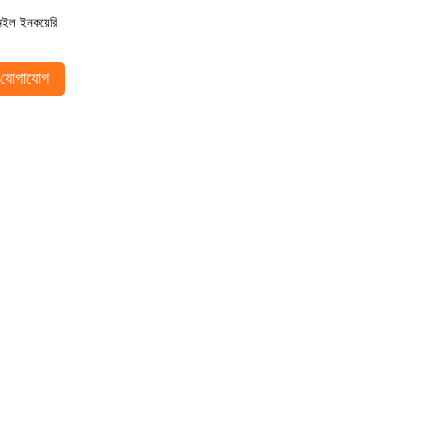
েইল ইনকয়েরি
যোগাযোগ