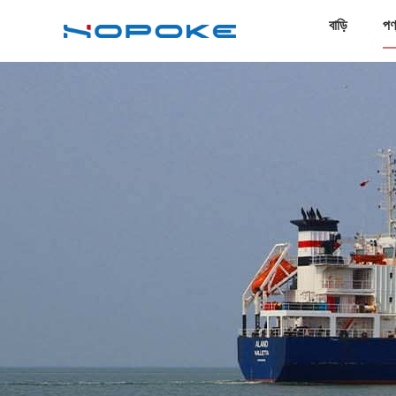
বাড়ি
পণ