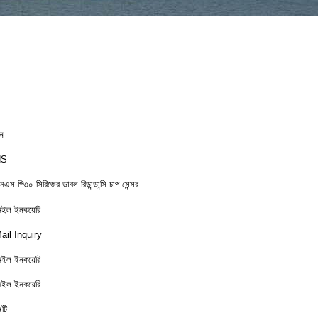
ীন
NS
নএস-পি৩০ সিরিজের ডাবল রিডান্ডান্সি চাপ সেন্সর
েইল ইনকয়েরি
ail Inquiry
েইল ইনকয়েরি
েইল ইনকয়েরি
/টি