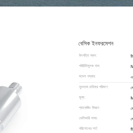
বেসিক ইনফরমেশন
উৎপত্তি স্থল:
চ
পরিচিতিমুলক নাম:
মডেল নম্বার:
এ
ন্যূনতম চাহিদার পরিমাণ:
ম
মূল্য:
M
প্যাকেজিং বিবরণ:
ম
ডেলিভারি সময়:
ম
পরিশোধের শর্ত:
টি