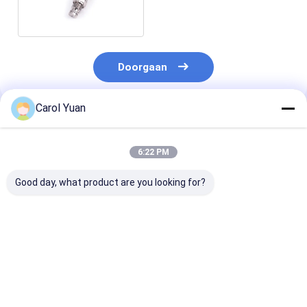
voor industriële
toepassingen
Doorgaan
Carol Yuan
Geadviseerde Producten
6:22 PM
Good day, what product are you looking for?
NS-4-serie Kleine
NS-P30-serie
De onderstaan
dunne
Dubbele redundantie
parameters zij
spoordruksensor
druksensor
toepassing op:
Luchtcompressor
Drukschakelaar