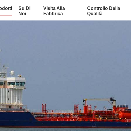
odotti
Su Di
Visita Alla
Controllo Della
Noi
Fabbrica
Qualità