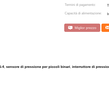
Termini di pagamento:
T
Capacità di alimentazione:
I
Miglior prezzo
S-4
sensore di pressione per piccoli binari
interruttore di pressi
,
,