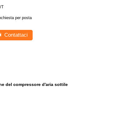
/T
nchiesta per posta
Contattaci
one del compressore d'aria sottile