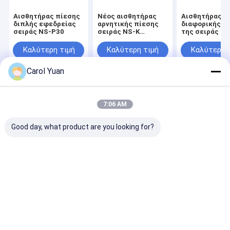
Αισθητήρας πίεσης
Νέος αισθητήρας
Αισθητήρας
διπλής εφεδρείας
αρνητικής πίεσης
διαφορικής π
σειράς NS-P30
σειράς NS-K
της σειράς N
(στόχος κενού)
για βιομηχανι
συσκευές
Καλύτερη τιμή
Καλύτερη τιμή
Καλύτερη 
Carol Yuan
Αρχική Σελίδα
Περίπου εμείς
Desktop Site
Sitemap
Πολιτική μυστικότητας
7:06 AM
Ποιότητα
Κύρια συγκόλλησης και ενεργοποιητές
Κίνα
εργοστάσιο.Copyright © 2026 Guangzhou Hopoke CNC Equipment
Good day, what product are you looking for?
Co., Ltd.. All Rights Reserved.
Σπίτι
Προϊόντα
Σχετικά με εμάς