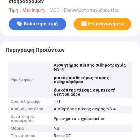
σιδηροδρόμων
Τιμή：Mail Inquiry
MOQ：Ερευνήματα ταχυδρομείου
Καλύτερη τιμή
Επικοινωνήστε
Περιγραφή Προϊόντων
Αισθητήρας πίεσης σιδηροτροχιάς
NS-4
,
μικρός αισθητήρας πίεσης
Υψηλό φως
σιδηροδρόμου
,
διακόπτης πίεσης συμπιεστή
λεπτού αέρα
Όροι πληρωμής
Τ/Τ
Αριθμό μοντέλου
Αισθητήρας πίεσης σειράς NS-4
Δυνατότητα
Ερευνήματα ταχυδρομείου
προσφοράς
Μάρκα
NS
Πιστοποίηση
RoHs, CE