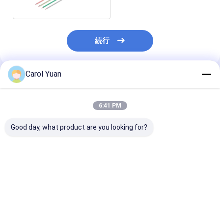
続行
Carol Yuan
推薦されたプロダクト
6:41 PM
Good day, what product are you looking for?
NS-P30 シリーズ ダブ
NS-Kシリーズ負圧セ
NS-PD5シリー
ルリデンドンシー圧力
ンサー (真空度)
用差圧センサー
センサー
ベストプライス
ベストプライス
ベストプラ