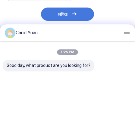
চালিয়ে
Carol Yuan
প্রস্তাবিত পণ্য
1:25 PM
Good day, what product are you looking for?
NS-WY07 সিরিজ RoHs
NS-WY02 সিরিজ মোশন
NS-WY08G সিরি
মোশন ডিটেক্টর টান ওয়্যার
ডিটেক্টর ডিসপ্লেমেন্ট সেন্সর CE
ম্যাগনেটস্ট্রিক্টিভ মিনিয
স্থানচ্যুতি মোশন ডিটেকশন
ডিসপ্লেসমেন্ট সেন্সর ম
সেন্সর
থার্মোস্ট্যাট
ভালো দাম
ভালো দাম
ভালো দাম