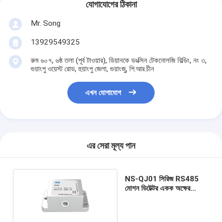
যোগাযোগের ঠিকানা
Mr. Song
13929549325
রুম ৬০৭, ৬ষ্ঠ তলা (পূর্ব টাওয়ার), ডিয়ানকে ডংক্সিন টেকনোলজি বিল্ডিং, নং ৩,
গুয়াংপু ওয়েস্ট রোড, হুয়াংপু জেলা, গুয়াংজু, পি.আর.চীন
এখন যোগাযোগ
এর সেরা মূল্য পান
NS-QJ01 সিরিজ RS485
মোশন ডিটেক্টর একক অক্ষের
ইন্ক্লিয়েশন সেন্সর