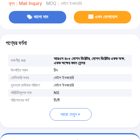
মূল্য：Mail Inquiry
MOQ：মেইল ইনকয়েরি
ভালো দাম
এখন যোগাযোগ
পণ্যের বর্ণনা
,
,
আরএস ৪৮৫ মোশন ডিটেক্টর
মোশন ডিটেক্টর একক অক্ষ
লক্ষণীয় করা
একক অক্ষের কমন সেন্সর
উৎপত্তি স্থল
চীন
ডেলিভারি সময়
মেইল ইনকয়েরি
ন্যূনতম চাহিদার পরিমাণ
মেইল ইনকয়েরি
পরিচিতিমুলক নাম
NS
পরিশোধের শর্ত
টি/টি
আরো দেখুন