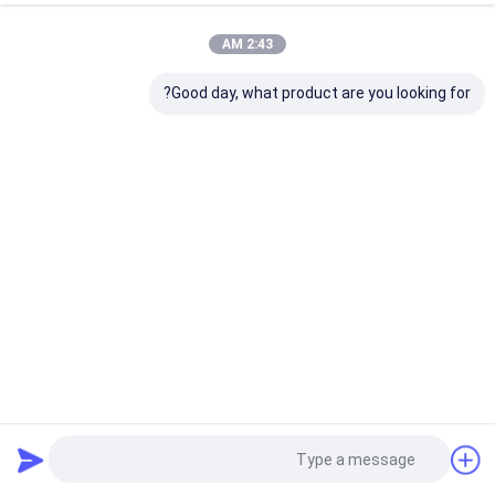
به هر بحث شما برای OEM یا ODM خوش آمدید
2:43 AM
R&D
Good day, what product are you looking for?
ما یک تیم حرفه ای تحقیق و توسعه در این زمینه برای ارائه
محصولات با بهترین کیفیت و ثبات بالا داریم.همکاری با
موسسات شناخته شده آموزش عالی و موسسات
تحقیقاتی در کشور .
خانه
دربارهی ما
Desktop Site
نقشه سایت
سیاست حفظ حریم خصوصی
کیفیت
سر های جوش و محرک ها
کارخانه چین.Copyright © 2026
Guangzhou Hopoke CNC Equipment Co., Ltd.. All Rights Reserved.