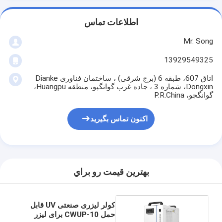
اطلاعات تماس
Mr. Song
13929549325
اتاق 607، طبقه 6 (برج شرقی) ، ساختمان فناوری Dianke
Dongxin، شماره 3 ، جاده غرب گوانگپو، منطقه Huangpu،
گوانگجو، P.R.China
اکنون تماس بگیرید
بهترين قيمت رو براي
کولر لیزری صنعتی UV قابل
حمل CWUP-10 برای لیزر