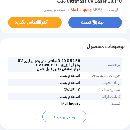
Ultrafast UV Laser ±0.1°C دقت
قیمت：Mail Inquiry
MOQ：استعلام پستی
بهترین قیمت
اکنون تماس بگیرید
توضیحات محصول
,
58 X 29 X 52 سانتی متر یخچال لیزر UV
برجسته
,
یخچال لیزری UV CWUP-10
کولر صنعتی دقیق قابل حمل
جزئیات بسته بندی
استعلام پستی
زمان تحویل
استعلام پستی
شماره مدل
CWUP-10
قابلیت ارائه
استعلام پستی
قیمت
Mail Inquiry
بیشتر ببینید