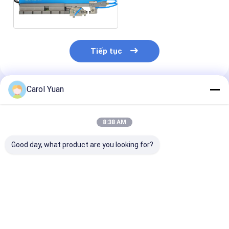
động cơ lực cao ND-
600
Tiếp tục
Carol Yuan
Sản Phẩm Khuyến Cáo
8:38 AM
Good day, what product are you looking for?
Đầu hàn servo động
Đầu hàn servo có
Đầu hàn khí n
cơ cao lực ND-115
động cơ High Force
150H Loại điệ
ND-200
Φ6 Φ8 Φ10 Φ1
Được thiết kế 
kết quả hàn nh