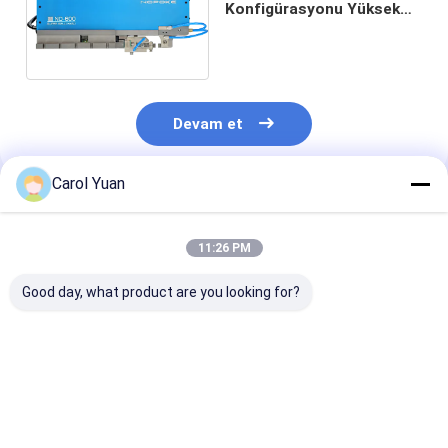
Konfigürasyonu Yüksek
Güçlü Motorlu Servo
kaynak başları ND-600
Devam et
Carol Yuan
Önerilen Ürünler
11:26 PM
Good day, what product are you looking for?
Yüksek Kuvvet
Yüksek Kuvvet
Pnömatik kay
Motorlu Servo
Motorlu Servo
başlığı NA-15
Kaynak Kafaları ND-
Kaynak Kafaları ND-
Elektrot Tipi 