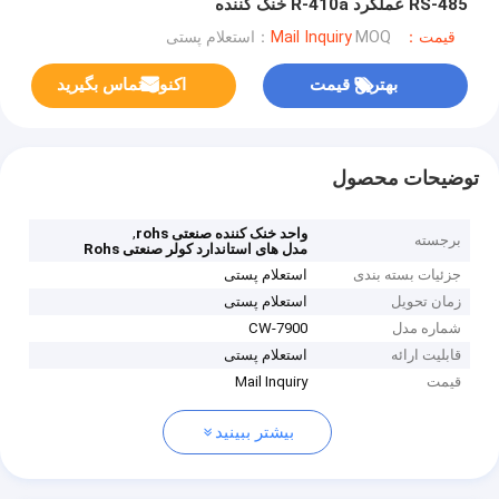
RS-485 عملکرد R-410a خنک کننده
قیمت：Mail Inquiry
MOQ：استعلام پستی
بهترین قیمت
اکنون تماس بگیرید
توضیحات محصول
,
واحد خنک کننده صنعتی rohs
برجسته
مدل های استاندارد کولر صنعتی Rohs
جزئیات بسته بندی
استعلام پستی
زمان تحویل
استعلام پستی
شماره مدل
CW-7900
قابلیت ارائه
استعلام پستی
قیمت
Mail Inquiry
بیشتر ببینید