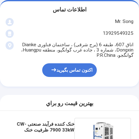
اطلاعات تماس
Mr. Song
13929549325
اتاق 607، طبقه 6 (برج شرقی) ، ساختمان فناوری Dianke
Dongxin، شماره 3 ، جاده غرب گوانگپو، منطقه Huangpu،
گوانگجو، P.R.China
اکنون تماس بگیرید
بهترين قيمت رو براي
خنک کننده فرآیند صنعتی CW-
7900 33kW ظرفیت خنک
کننده RS-485 عملکرد R-410a