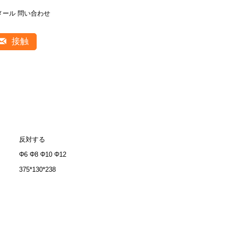
メール 問い合わせ
接触
反対する
Φ6 Φ8 Φ10 Φ12
375*130*238