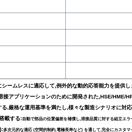
にシームレスに適応して,例外的な動的応答能力を提供し
接アプリケーションのために開発された,HSE/HME/
る.厳格な運用基準を満たし,様々な製造シナリオに対応
搭載する:
自動で部品の位置偏差を補償し,溶接品質に対する組立エラ
:
多次元的な適応 (空間的制約,電極長寿など) を通して,完全にカス