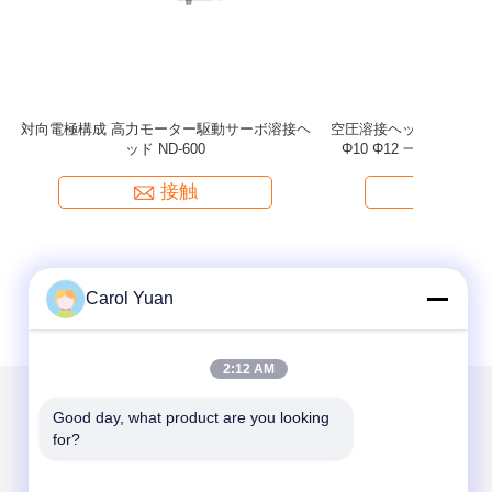
-48C 溶
オフセット電極アライメントを組み込んだ空圧
電極アライ
な自動化タス
式垂直溶接ヘッドシリーズ NA-100C
接触
Carol Yuan
2:12 AM
Good day, what product are you looking 
メールでお問い合わせ
for?