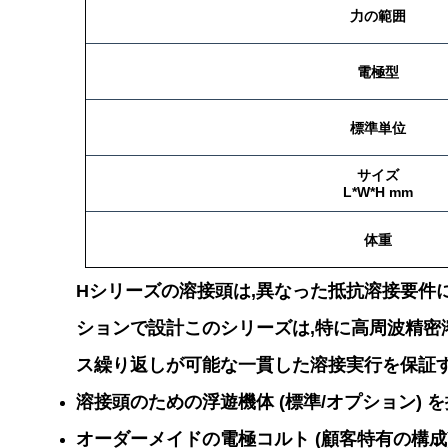
力の範囲
電極型
標準単位
サイズ
L*W*H mm
体重
Hシリーズの溶接頭は,異なった抵抗溶接要件
ションで設計このシリーズは,特に高周波精密溶
ス繰り返しが可能な一貫した溶接実行を保証す
溶接頭のための浮遊機体 (標準/オプション) を
オーダーメイドの電極コルト (顧客特有の構成)