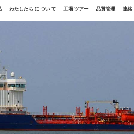
品
わたしたち に つい て
工場 ツアー
品質管理
連絡