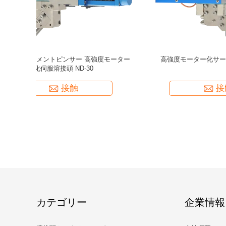
ーボ溶接ヘ
空圧溶接ヘッド NA-150H 電極タイプ Φ6 Φ8
トラッキング
Φ10 Φ12 一貫した溶接結果のために設計
とアクチュ
接触
カテゴリー
企業情報