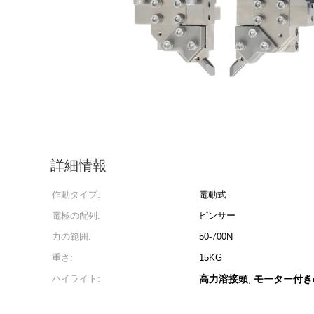
詳細情報
作動タイプ:
電動式
電極の配列:
ピンサー
力の範囲:
50-700N
重さ:
15KG
ハイライト:
高力溶接頭
モーター付き
,