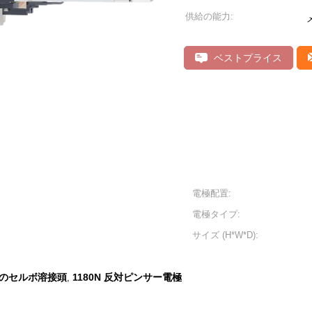
供給の能力:
ベストプライス
電極配置:
電極タイプ:
サイズ (H*W*D):
のセルボ溶接頭
1180N 反対ピンサー電極
,