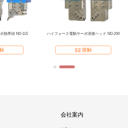
メカニズムシリーズNA-70C 熱頭
トラッキングメカニズムシリーズ NA
エーター パーソナライズと精密制
接ヘッド & アクチュエータ 複雑
御
ク用
接触
接触
会社案内