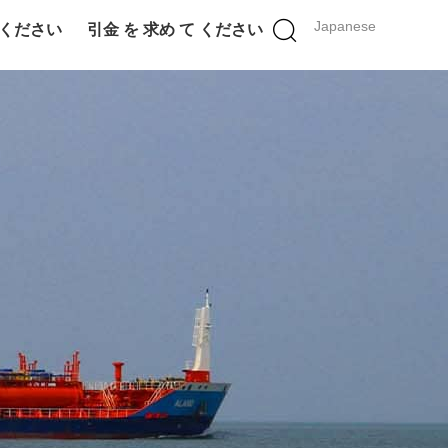
Japanese
 ください
引金 を 求め て ください