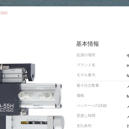
55H
基本情報
起源の場所:
ブランド名:
モデル番号:
N
最小注文数量:
価格:
M
パッケージの詳細:
受渡し時間:
支払条件: