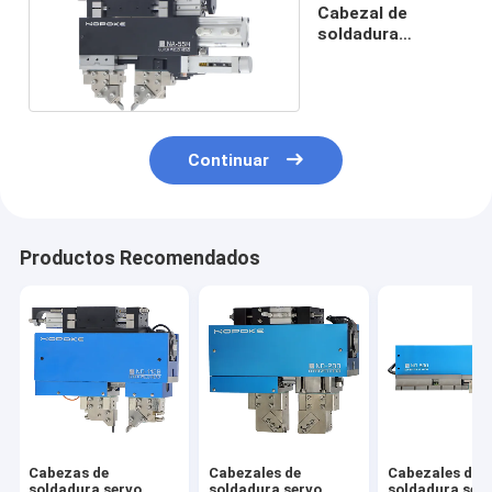
Cabezal de
soldadura
neumático NA-
55H
Continuar
Productos Recomendados
Cabezas de
Cabezales de
Cabezales de
soldadura servo
soldadura servo
soldadura ser