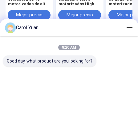
motorizadas de alta
motorizados High
motorizados d
fuerza ND-115
Force ND-200
fuerza con
configuración
Mejor precio
Mejor precio
Mejor pre
electrodo opu
ND-600
Carol Yuan
Inicio
Mapa del Sitio
Desktop Site
Mapa del Sitio
Políticas de privacidad
8:20 AM
Calidad
Cabezas de soldadura y actuadores
Fábrica De
China.Copyright © 2026 Guangzhou Hopoke CNC Equipment Co.,
Good day, what product are you looking for?
Ltd.. All Rights Reserved.
En casa
Productos
Sobre nosotros