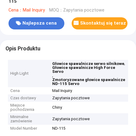
115
Cena：Mail Inquiry
MOQ：Zapytania pocztowe
Najlepsza cena
Skontaktuj się teraz
Opis Produktu
,
Głowice spawalnicze serwo silnikowe
Głowice spawalnicze High Force
Servo
High Light
,
Zmotoryzowane głowice spawalnicze
ND-115 Servo
Cena
Mail Inquiry
Czas dostawy
Zapytania pocztowe
Miejsce
Chiny
pochodzenia
Minimalne
Zapytania pocztowe
zamówienie
Model Number
ND-115