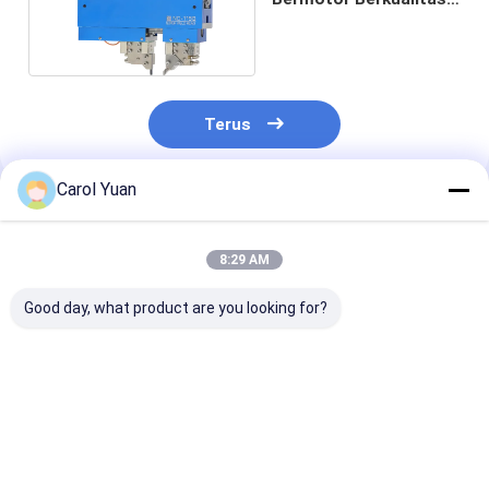
Tinggi ND-115
Terus
Carol Yuan
Rekomendasi Produk
8:29 AM
Good day, what product are you looking for?
Kepala las servo
Konfigurasi
Kepala Las
bertenaga tinggi ND-
elektroda
Pneumatik NA
200
berlawanan Kepala
Tipe Elektrod
las servo bertenaga
Φ8 Φ10 Φ12