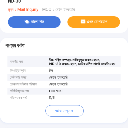
ND-30
মূল্য：Mail Inquiry
MOQ：মেইল ইনকয়েরি
ভালো দাম
এখন যোগাযোগ
পণ্যের বর্ণনা
,
উচ্চ শক্তি সম্পন্ন মোটরযুক্ত ওয়েল্ড হেডস
লক্ষণীয় করা
,
ND-30 ওয়েল্ড হেডস
মোটর চালিত সার্ভো ওয়েল্ডিং হেড
উৎপত্তি স্থল
চীন
ডেলিভারি সময়
মেইল ইনকয়েরি
ন্যূনতম চাহিদার পরিমাণ
মেইল ইনকয়েরি
পরিচিতিমুলক নাম
HOPOKE
পরিশোধের শর্ত
টি/টি
আরো দেখুন