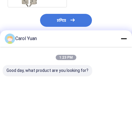
চালিয়ে
Carol Yuan
প্রস্তাবিত পণ্য
1:23 PM
Good day, what product are you looking for?
হাই ফোর্স মোটরাইজড সার্ভো
হাই ফোর্স মোটরযুক্ত সার্ভো
বিপরীত ইলেক্ট্রোড কন
ওয়েল্ড হেড ND-115
ওয়েল্ড হেড ND-200
উচ্চ শক্তি সম্পন্ন মো
সার্ভো ওয়েল্ড হেড
ভালো দাম
ভালো দাম
ভালো দাম