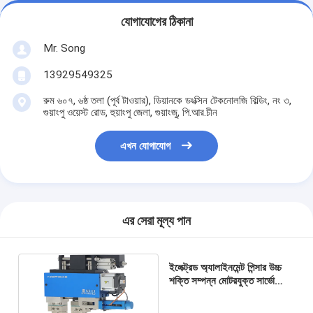
যোগাযোগের ঠিকানা
Mr. Song
13929549325
রুম ৬০৭, ৬ষ্ঠ তলা (পূর্ব টাওয়ার), ডিয়ানকে ডংক্সিন টেকনোলজি বিল্ডিং, নং ৩,
গুয়াংপু ওয়েস্ট রোড, হুয়াংপু জেলা, গুয়াংজু, পি.আর.চীন
এখন যোগাযোগ
এর সেরা মূল্য পান
ইলেক্ট্রড অ্যালাইনমেন্ট পিন্সার উচ্চ
শক্তি সম্পন্ন মোটরযুক্ত সার্ভো
ওয়েল্ড হেডস ND-30